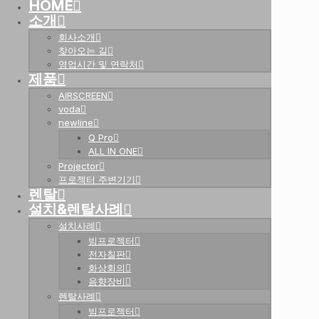
HOME
소개
회사소개
찾아오는 길
영업시간 및 연락처
제품
AIRSCREEN
voda
newline
Q Pro
ALL IN ONE
Projector
프로젝터 주변기기
렌탈
설치&렌탈사례
설치사례
빔프로젝터
전자칠판
화상회의
음향장비
렌탈사례
빔프로젝터