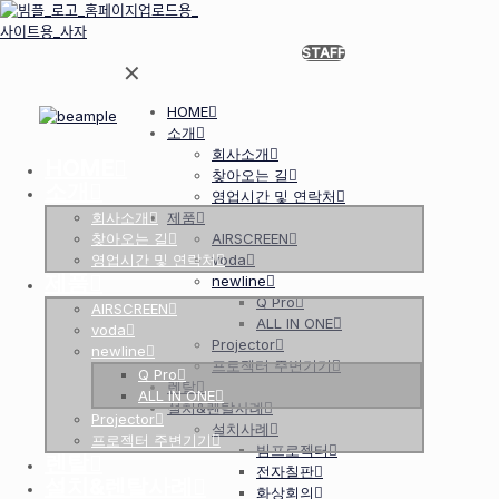
STAFF
✕
HOME
소개
회사소개
HOME
찾아오는 길
소개
영업시간 및 연락처
회사소개
제품
찾아오는 길
AIRSCREEN
영업시간 및 연락처
voda
제품
newline
Q Pro
AIRSCREEN
ALL IN ONE
voda
Projector
newline
프로젝터 주변기기
Q Pro
렌탈
ALL IN ONE
설치&렌탈사례
Projector
설치사례
프로젝터 주변기기
빔프로젝터
렌탈
전자칠판
설치&렌탈사례
화상회의