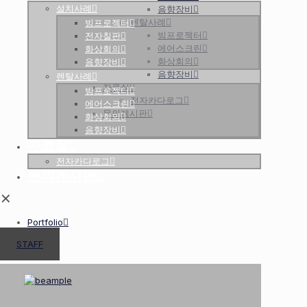
설치사례
음향장비
렌탈사례
빔프로젝터
빔프로젝터
전자칠판
에어스크린
화상회의
화상회의
음향장비
음향장비
렌탈사례
자료실
빔프로젝터
전자카다로그
에어스크린
문의게시판
화상회의
음향장비
자료실
전자카다로그
문의게시판
✕
Portfolio
STAFF
✕